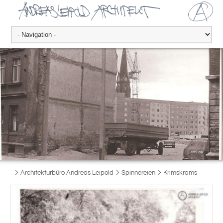
Architekturbüro Andreas Leipold
Spinnereien
Krimskrams