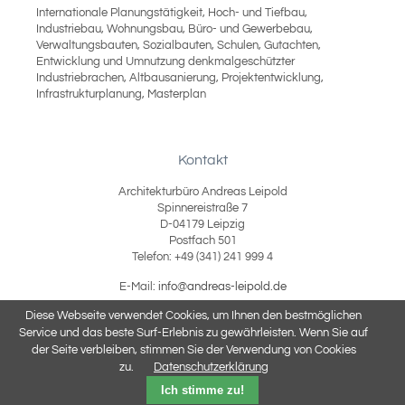
Internationale Planungstätigkeit, Hoch- und Tiefbau,
Industriebau, Wohnungsbau, Büro- und Gewerbebau,
Verwaltungsbauten, Sozialbauten, Schulen, Gutachten,
Entwicklung und Umnutzung denkmalgeschützter
Industriebrachen, Altbausanierung, Projektentwicklung,
Infrastrukturplanung, Masterplan
Kontakt
Architekturbüro Andreas Leipold
Spinnereistraße 7
D-04179 Leipzig
Postfach 501
Telefon: +49 (341) 241 999 4
E-Mail:
info@andreas-leipold.de
Diese Webseite verwendet Cookies, um Ihnen den bestmöglichen
Impressum
Service und das beste Surf-Erlebnis zu gewährleisten. Wenn Sie auf
Datenschutzerklärung
der Seite verbleiben, stimmen Sie der Verwendung von Cookies
zu.
Datenschutzerklärung
Ich stimme zu!